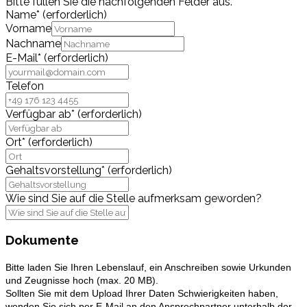
Bitte füllen Sie die nachfolgenden Felder aus.
Name
*
(erforderlich)
Vorname
Nachname
E-Mail
*
(erforderlich)
Telefon
Verfügbar ab
*
(erforderlich)
Ort
*
(erforderlich)
Gehaltsvorstellung
*
(erforderlich)
Wie sind Sie auf die Stelle aufmerksam geworden?
Dokumente
Bitte laden Sie Ihren Lebenslauf, ein Anschreiben sowie Urkunden
und Zeugnisse hoch (max. 20 MB).
Sollten Sie mit dem Upload Ihrer Daten
Schwierigkeiten
haben,
wenden Sie sich per E-Mail an den Ansprechpartner unterhalb der